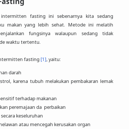
Fasting
termitten fasting ini sebenarnya kita sedang
u makan yang lebih sehat. Metode ini melatih
njalankan fungsinya walaupun sedang tidak
e waktu tertentu.
termitten fasting
[1]
, yaitu:
nan darah
trol, karena tubuh melakukan pembakaran lemak
ensitif terhadap makanan
an peremajaan da perbaikan
secara keseluruhan
elawan atau mencegah kerusakan organ