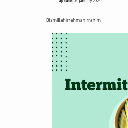
Update:
30 January 2023
Bismillahirrahmanirrahim