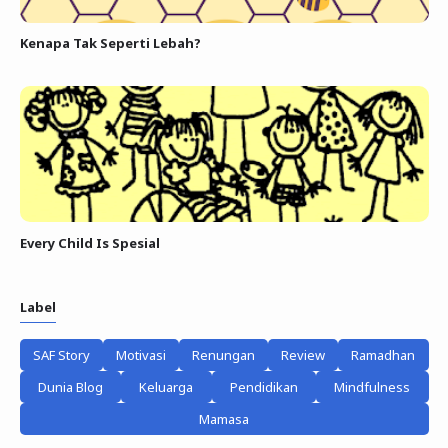
Kenapa Tak Seperti Lebah?
Every Child Is Spesial
Label
SAF Story
Motivasi
Renungan
Review
Ramadhan
Dunia Blog
Keluarga
Pendidikan
Mindfulness
Mamasa